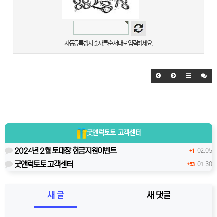
자동등록방지 숫자를 순서대로 입력하세요.
굿앤럭토토
고객센터
2024년 2월 토대장 현금지원이벤트
02.05
+1
굿앤럭토토 고객센터
01.30
+53
새 글
새 댓글