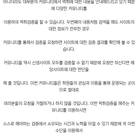
아니더라도 대부분의 커뮤니티에서 먹튀에 대한 내용을 안내해드리고 있기 때문
에 다양한 커뮤니티를
이용하여 먹튀검증을 할 수 있습니다. 두번째의 내용처럼 검색을 해도 사이트의
대한 정보가 전무한 경우
커뮤니티를 통해서 검증을 요청하면 사이트에 대한 검증 결과를 확인해 볼 수 있
습니다.
커뮤니티들 역시 신생사이트 모두를 검증할 수 없기 때문에 요청만 하신다면 해
당사이트에 대한 판단을
해 줄 것입니다. 이런 커뮤니티들은 회원들의 관심과 이용을 통해 운영되는 곳이
므로 절대로
여러분들의 요청을 거절하거나 하지 않을 것입니다. 이런 먹튀검증을 해주는 커
뮤니티를 이용하시면
스스로 해야하는 검증에서 소모되는 시간과 노력을 아낄 수 있기 때문에 꼭 이런
수단을 이용해서