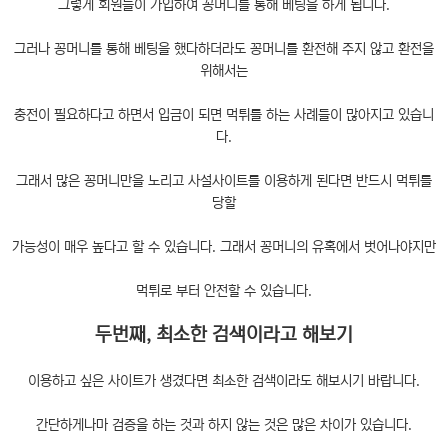
그렇게 회원들이 가입하여 꽁머니를 통해 베팅을 하게 됩니다.
그러나 꽁머니를 통해 베팅을 했다하더라도 꽁머니를 환전해 주지 않고 환전을
위해서는
충전이 필요하다고 하면서 입금이 되면 먹튀를 하는 사례들이 많아지고 있습니
다.
그래서 많은 꽁머니만을 노리고 사설사이트를 이용하게 된다면 반드시 먹튀를
당할
가능성이 매우 높다고 할 수 있습니다. 그래서 꽁머니의 유혹에서 벗어나야지만
먹튀로 부터 안전할 수 있습니다.
두번째, 최소한 검색이라고 해보기
​이용하고 싶은 사이트가 생겼다면 최소한 검색이라도 해보시기 바랍니다.
간단하게나마 검증을 하는 것과 하지 않는 것은 많은 차이가 있습니다.