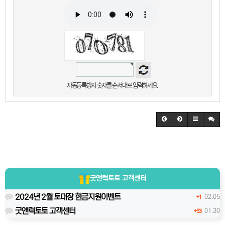
자동등록방지 숫자를 순서대로 입력하세요.
굿앤럭토토
고객센터
2024년 2월 토대장 현금지원이벤트
02.05
+1
굿앤럭토토 고객센터
01.30
+53