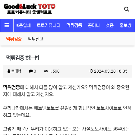
메인
보증업체
토토커뮤니티
먹튀검증
꽁머니
첫충
홍보방
먹튀검증
먹튀신고
먹튀검증 하는법
토매너
0
1,598
2024.03.28 18:35
먹튀
검증
에 대해서 다들 많이 알고 계신가요? 먹튀검증이 왜 중요한
지에 대해서 알고 계신지요.
우리나라에서는 베트맨토토를 유일하게 합법적인 토토사이트로 인정
하고 있는데요.
그렇기 때문에 우리가 이용하고 있는 모든 사설토토사이트 경우에는