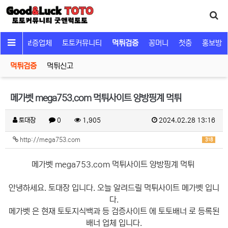
메인
보증업체
토토커뮤니티
먹튀검증
꽁머니
첫충
홍보방
먹튀검증
먹튀신고
메가벳 mega753.com 먹튀사이트 양방핑계 먹튀
토대장
0
1,905
2024.02.28 13:16
http://mega753.com
318
메가벳 mega753.com 먹튀사이트 양방핑계 먹튀
안녕하세요. 토대장 입니다. 오늘 알려드릴 먹튀사이트 메가벳 입니
다.
메가벳 은 현재 토토지식백과 등 검증사이트 에 토토배너 로 등록된
배너 업체 입니다.