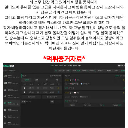
서
소주
한잔
먹고
있어서
배팅을
못하다가
일이있어
휴대폰
없는
그곳을
다녀온다고
배팅을
못하고
잠시
드갔다
나와
서
남은
금액
빼려고
배팅했습니다
그리고
롤링
다치고
환전
신청하니까
남은금액은
환전
나오고
갑자기
배당
하락이라고
배팅
취소라고
하드만
그냥
탈퇴처리
합디다
뭐가
배당하락이냐고
캡쳐해서
보내주니까
그냥
앞뒤없이
양방으로
블랙
올
라와있다고
합니다
제가
블랙
올라간걸
어떻게
압니까
그럼
블랙
올라갔으
면
승부볼떄
다
승부보고
당첨되면
그냥
앞뒤없이
블랙이라고
양방이라고
먹튀하면
되는겁니까
이
썩어빠진
ㅅㅇㅌ
진짜
믿거
하십시오
사람새끼도
아닌새끼들입니다
*먹튀증거자료*