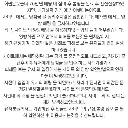
회원은 2폴더 70만원 배팅 에 참여 후 롤링을 완료 후 환전신청하였
지만, 배당하락 경기 에 참여했다는이유로
사이트 에서는 당첨금 을 돌려주지않은 상황입니다. 메가벳 에서는 양
방 배팅 을 금지하고있습니다.
최근, 사이트 의 양방배팅 을 허용하지않는 업체 들이 매우많습니다.
양방회원 으로 인해서 피해를 보는것을 원치않아서
생긴 규정이며, 아래와 같은 사례로 피해를 보는 유저들이 많이 발생
하고있습니다.
사이트에서는 배당하락 되는 경기 를 중점적으로 체크하고, 경기가 끝
난후에야 유저에게 당첨금 을 압수 하는 사례가많기에
피해를 보는 유저 의 입장에서는 사이트 의 양방 확인방법으로 인해
다툼이 발생하고있습니다.
사전에 일일이 유저의 배팅 을 확인하고, 처리가 된다면 이와같은 문
제가 발생할일은없지만, 사이트 의 운영입장에서도
시간대 의 배팅 을 일일이 확인이 불가하다보니, 사이트 와 의 협의 문
제가 발생하고있습니다.
유저분들께서는 가입하신 후 입금전 사이트 의 규정,롤링 정보 를 필
히 확인하신 후 이용하시는것을 추천드립니다.