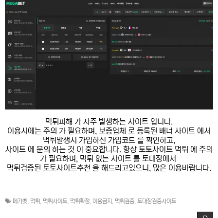
먹튀피해 가 자주 발생하는 사이트 입니다.
이용시에는 주의 가 필요하며, 보증업체 로 등록된 배너 사이트 에서
먹튀발생시 가입하신 가입코드 를 확인하고,
사이트 에 문의 하는 것 이 중요합니다. 항상 토토사이트 먹튀 에 주의
가 필요하며, 먹튀 없는 사이트 를 토대장에서
먹튀검증된 토토사이트추천 을 해드리고있으니, 많은 이용바랍니다.
메가벳
,
먹튀
,
먹튀사이트
,
먹튀확정
,
이용금지
,
먹튀검증
,
토대장검증사이트