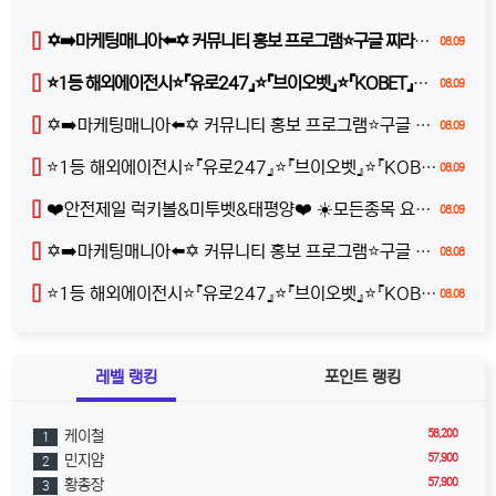
[]
✡️➡️마케팅매니아⬅️✡️ 커뮤니티 홍보 프로그램⭐️구글 찌라시 프로그램⭐️카톡 텔레 미니게임 오토픽⭐️마케팅프로그램✡️ ezg2
08.09
[]
⭐️1등 해외에이전시⭐️『유로247』⭐️『브이오벳』⭐️『KOBET』⭐️『ONECONNECT』⭐️ votu
08.09
[]
✡️➡️마케팅매니아⬅️✡️ 커뮤니티 홍보 프로그램⭐️구글 찌라시 프로그램⭐️카톡 텔레 미니게임 오토픽⭐️마케팅프로그램✡️ osrw
08.09
[]
⭐️1등 해외에이전시⭐️『유로247』⭐️『브이오벳』⭐️『KOBET』⭐️『ONECONNECT』⭐️ q2px
08.09
[]
❤️안전제일 럭키볼&미투벳&태평양❤️ ☀️모든종목 요율지급☀️미니게임 천국☀️카지노,슬롯 맛집☀️
08.09
[]
✡️➡️마케팅매니아⬅️✡️ 커뮤니티 홍보 프로그램⭐️구글 찌라시 프로그램⭐️카톡 텔레 미니게임 오토픽⭐️마케팅프로그램✡️ s3es
08.08
[]
⭐️1등 해외에이전시⭐️『유로247』⭐️『브이오벳』⭐️『KOBET』⭐️『ONECONNECT』⭐️ u2vv
08.08
레벨 랭킹
포인트 랭킹
58,200
케이철
1
57,900
민지얌
2
57,900
황총장
3