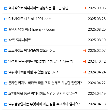
효과적으로 먹튀사이트 검증하는 올바른 방법
2025.09.05
+1
먹튀사이트 챔스 cl-1001.com
2025.08.26
꿀단지 먹튀 확정 hoeny-77.com
2025.08.20
sc벳 먹튀사이트
2025.08.10
토토사이트 먹튀검증이 필요한 이유
2025.02.07
+1
안전한 토토사이트 이용방법 먹튀 당하지 않는 팁
2024.10.12
+1
먹튀사이트를 피할 수 있는 방법 3가지
2024.04.24
+1
온라인 카지노 바카라 확률 조작 실제로 가능한 일인가?
2024.04.22
소액베팅을 통한 먹튀사이트 확인이 위험한 이유는?
2024.04.19
먹튀검증업체는 무엇이며 어떤 점을 주의해야 할까요?
2024.04.18