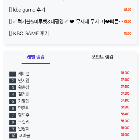
[]
kbc game 후기
08.06
[]
✅럭키볼&미투벳&태평양✅ ❤️[무제재 무사고]❤️빠른충환❤️완전 무제재❤️100%받치기❤️
08.06
[]
KBC GAME 후기
08.05
레벨 랭킹
포인트 랭킹
58,200
케이철
1
57,900
민지얌
2
57,900
황총장
3
57,300
철정이
4
57,100
카멜레
5
56,900
민준씨
6
56,400
창도주
7
56,200
도칠리
8
56,000
말랑이
9
55,600
포어블
10