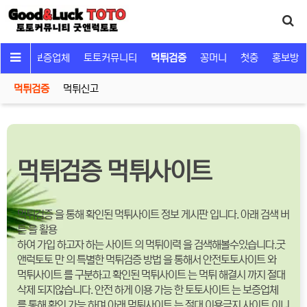
메인
보증업체
토토커뮤니티
먹튀검증
꽁머니
첫충
홍보방
먹튀검증
먹튀신고
먹튀검증 먹튀사이트
먹튀검증 을 통해 확인된 먹튀사이트 정보 게시판 입니다. 아래 검색 버
튼 을 활용
하여 가입 하고자 하는 사이트 의 먹튀이력 을 검색해볼수있습니다.굿
앤럭토토 만 의 특별한 먹튀검증 방법 을 통해서 안전토토사이트 와
먹튀사이트 를 구분하고 확인된 먹튀사이트 는 먹튀 해결시 까지 절대
삭제 되지않습니다. 안전 하게 이용 가능 한 토토사이트 는 보증업체
를 통해 확인 가능 하며 아래 먹튀사이트 는 절대 이용금지 사이트 이니