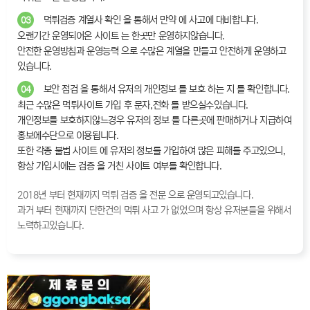
먹튀검증 계열사 확인 을 통해서 만약 에 사고에 대비합니다.
03
오랜기간 운영되어온 사이트 는 한곳만 운영하지않습니다.
보증
안전한 운영방침과 운영능력 으로 수많은 계열을 만들고 안전하게 운영하고
금
있습니다.
보안 점검 을 통해서 유저의 개인정보 를 보호 하는 지 를 확인합니다.
04
최근 수많은 먹튀사이트 가입 후 문자,전화 를 받으실수있습니다.
이용
개인정보를 보호하지않느경우 유저의 정보 를 다른곳에 판매하거나 지급하여
후기
홍보에수단으로 이용됩니다.
또한 각종 불법 사이트 에 유저의 정보를 가입하여 많은 피해를 주고있으니,
항상 가입시에는 검증 을 거친 사이트 여부를 확인합니다.
2018년 부터 현재까지 먹튀 검증 을 전문 으로 운영되고있습니다.
과거 부터 현재까지 단한건의 먹튀 사고 가 없었으며 항상 유저분들을 위해서
노력하고있습니다.