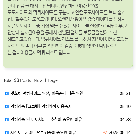
절대 입금 을 해서는 안됩니다. 안전하게 이용할수있는
토토사이트 와 먹튀사이트 를 구분하고 안전토토사이트 를 보다 쉽게
접근할수있게 도움드립니다. 오랜기간 쌓아온 검증 데이터 를 통해서
사설토토사이트 중 가장 믿을 수 있는 사이트 를 선정하고 먹튀여부,보
안상태,실시간이용을 통해서 선별된 업체를 보증금을 받아 추천
해드리고있습니다. 먹튀사이트 리스트 를 통해서 자신이 이용하고있는
사이트 의 먹튀 여부 를 확인하여 검증을 통해 확인된 먹튀사이트
는 절대이용금지 먹튀 리스트 입니다.
Total
33
Posts, Now
1
Page
렛츠벳 먹튀사이트 확정, 이용중지 내용 확인
05.31
먹튀검증 [크보벳] 먹튀확정 이용중지
05.10
먹튀검증 된 토토사이트 추천이 중요한 이유
04.23
사설토토사이트 먹튀검증이 중요한 이유
2025.09.14
+2