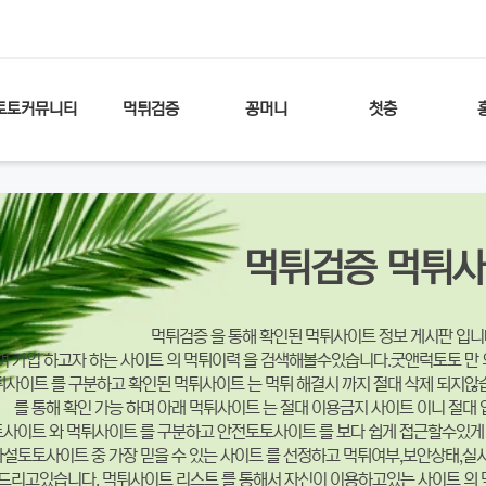
토토커뮤니티
먹튀검증
꽁머니
첫충
먹튀검증 먹튀
먹튀검증 을 통해 확인된 먹튀사이트 정보 게시판 입니다
여 가입 하고자 하는 사이트 의 먹튀이력 을 검색해볼수있습니다.굿앤럭토토 만 
사이트 를 구분하고 확인된 먹튀사이트 는 먹튀 해결시 까지 절대 삭제 되지않습
를 통해 확인 가능 하며 아래 먹튀사이트 는 절대 이용금지 사이트 이니 절대
사이트 와 먹튀사이트 를 구분하고 안전토토사이트 를 보다 쉽게 접근할수있게 
사설토토사이트 중 가장 믿을 수 있는 사이트 를 선정하고 먹튀여부,보안상태,실
드리고있습니다. 먹튀사이트 리스트 를 통해서 자신이 이용하고있는 사이트 의 