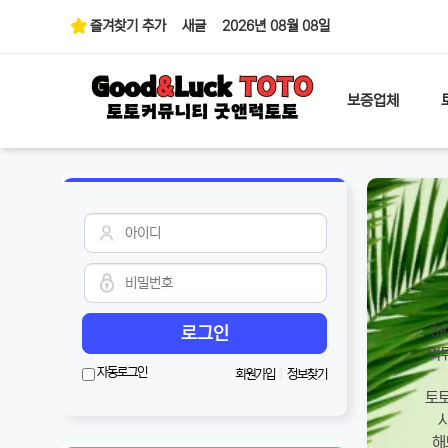
즐겨찾기 추가
새글
2026년 08월 08일
보증업체
하
로그인
먹튀
자동로그인
회원가입
|
정보찾기
토토
해