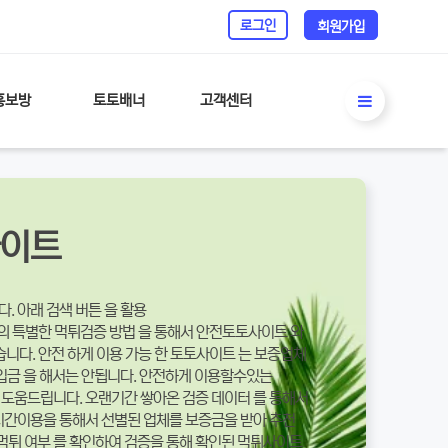
로그인
회원가입
홍보방
토토배너
고객센터
사이트
. 아래 검색 버튼 을 활용
의 특별한 먹튀검증 방법 을 통해서 안전토토사이트 와
니다. 안전 하게 이용 가능 한 토토사이트 는 보증업체
 입금 을 해서는 안됩니다. 안전하게 이용할수있는
도움드립니다. 오랜기간 쌓아온 검증 데이터 를 통해서
시간이용을 통해서 선별된 업체를 보증금을 받아 추천
먹튀 여부 를 확인하여 검증을 통해 확인된 먹튀사이트