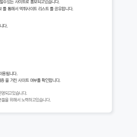
조할수있는 사이트로 홍보되고있습니다.
보 를 통해서 먹튀사이트 리스트 를 공유합니다.
니다.
이용됩니다.
검증 을 거친 사이트 여부를 확인합니다.
 운영되고있습니다.
저분들을 위해서 노력하고있습니다.