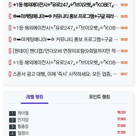
[]
⭐️1등 해외에이전시⭐️『유로247』⭐️『브이오벳』⭐️『KOBET』⭐️『ONECONNECT』⭐️ w389
08.09
[]
✡️➡️마케팅매니아⬅️✡️ 커뮤니티 홍보 프로그램⭐️구글 찌라시 프로그램⭐️카톡 텔레 미니게임 오토픽⭐️마케팅프로그램✡️ s3es
08.08
[]
⭐️1등 해외에이전시⭐️『유로247』⭐️『브이오벳』⭐️『KOBET』⭐️『ONECONNECT』⭐️ u2vv
08.08
[]
✡️➡️마케팅매니아⬅️✡️ 커뮤니티 홍보 프로그램⭐️구글 찌라시 프로그램⭐️카톡 텔레 미니게임 오토픽⭐️마케팅프로그램✡️ wsjq
08.08
[]
[원데이] 핸디캡/언더오버 연장미포함(9회말까지만 적용)
08.08
[]
⭐️1등 해외에이전시⭐️『유로247』⭐️『브이오벳』⭐️『KOBET』⭐️『원커넥트』⭐️ u61l
08.08
[]
스폰서 광고 대행, 이제 '즉시' 시작하세요. 모든 업종, 확실한 반응
08.07
레벨 랭킹
포인트 랭킹
58,200
케이철
1
57,900
민지얌
2
57,900
황총장
3
57,300
철정이
4