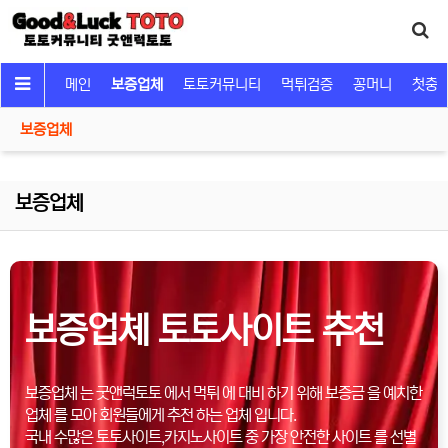
메인
보증업체
토토커뮤니티
먹튀검증
꽁머니
첫충
보증업체
보증업체
보증업체 토토사이트 추천
보증업체 는 굿앤럭토토 에서 먹튀 에 대비 하기 위해 보증금 을 예치한
업체 를 모아 회원들에게 추천 하는 업체 입니다.
국내 수많은 토토사이트,카지노사이트 중 가장 안전한 사이트 를 선별