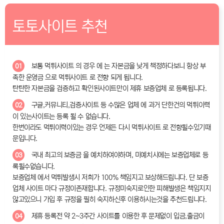
토토사이트 추천
보통 먹튀사이트 의 경우 에 는 자본금을 낮게 책정하다보니 항상 부
01
족한 운영금 으로 먹튀사이트 로 전향 되게 됩니다.
자본
탄탄한 자본금을 검증하고 확인된사이트만이 제휴 보증업체 로 등록됩니다.
금
구글,커뮤니티,검증사이트 등 수많은 업체 에 과거 단한건의 먹튀이력
02
이 있는사이트는 등록 될 수 없습니다.
먹튀
한번이라도 먹튀이력이있는 경우 언제든 다시 먹튀사이트 로 전향될수있기때
여부
문입니다.
국내 최고의 보증금 을 예치하여야하며, 미예치시에는 보증업체로 등
03
록될수없습니다.
보증
보증업체 에서 먹튀발생시 저희가 100% 책임지고 보상해드립니다. 단 보증
금
업체 사이트 마다 규정이존재합니다. 규정미숙지로인한 피해발생은 책임지지
않고있으니 가입 후 규정을 필히 숙지하신후 이용하시는것을 추천드립니다.
제휴 등록전 약 2~3주간 사이트를 이용한 후 문제없이 입금,출금이
04